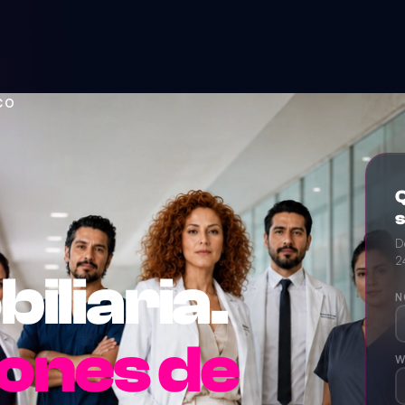
CO
Q
D
2
iliaria.
N
iones de
W