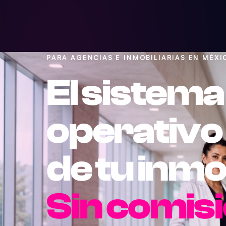
PARA AGENCIAS E INMOBILIARIAS EN MÉXI
El sistema
operativo
de tu inmob
Sin comis