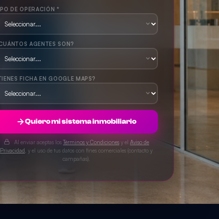
IPO DE OPERACIÓN *
CUÁNTOS AGENTES SON?
TIENES FICHA EN GOOGLE MAPS?
Quiero mi sistema inmobiliario
Al enviar aceptas los
Términos y Condiciones
y el
Aviso de
Privacidad
, y el uso de tus datos con fines comerciales (contacto y
campañas).