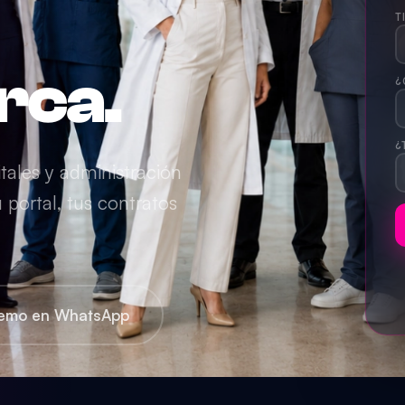
T
rca.
¿
¿
tales y administración
portal, tus contratos
emo en WhatsApp