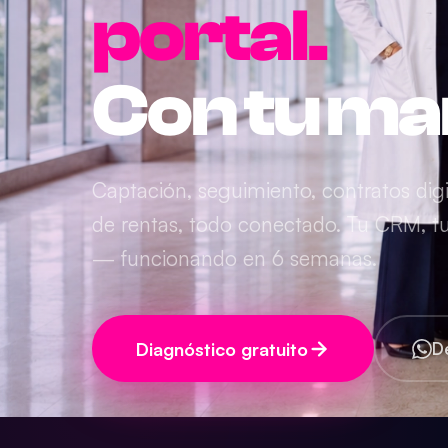
portal.
Con tu ma
Captación, seguimiento, contratos digi
de rentas, todo conectado. Tu CRM, tu 
— funcionando en 6 semanas.
Diagnóstico gratuito
D